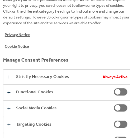
your right to privacy, you can choose not to allow some types of cookies.
mai bun lider care ai
mai bun lider care ai
mai bun lider care ai
Click on the different category headings to find out more and change our
default settings. However, blocking some types of cookies may impact your
putea fi
putea fi
putea fi
experience of the site and the services we are able to offer.
Lucrează cu și învață de la liderii de vârf
Dezvoltă-te pe tine însuți prin creșterea
Aplică practici de top FMCG
Privacy Notice
echipei tale
Împuternicește și implică echipa ta
Acționează pentru a face un impact
Cookie Notice
Ieși din zona ta de confort
Manage Consent Preferences
Strictly Necessary Cookies
Always Active
Functional Cookies
Social Media Cookies
Targeting Cookies
PROCES TIPIC DE