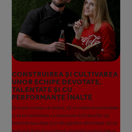
CONSTRUIREA ȘI CULTIVAREA
UNOR ECHIPE DEVOTATE,
TALENTATE ȘI CU
PERFORMANȚE ÎNALTE
Îți inspiri echipa să obțină, să-și realizeze potențialul
și să se simtă bine cu munca lor. Ești deschis să
înveți de la echipa ta și din gândire diferită pe cât de
mult ai fi dedicat susținerii, inspirării echipei tale și