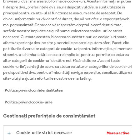
browserul dvs., mai ales sub formă de cookie-uri. Aceste informații ar putea
fi despre dvs., preferințele dvs. sau la dispozitivul dvs. și sunt utilizate în
principal pentru ca site-ul să funcționeze așa cum este de așteptat. De
obicei, informațiile nu vă identifică direct, dar vă pot oferi o experiență web
mai personalizată. Deoarece vă respectăm dreptul la confidențialitate,
setările noastre implicite asigură numai colectarea cookie-urilor strict
ORDER ANYWHERE,
necesare. Cu toate acestea, blocarea anumitor tipuri de cookie-uri poate
afecta experiența dvs. pe site și serviciile pe care le putem oferi. Faceți clic
ANYTIME
pe titlurile diverselor categorii de cookie-uri pentru informații suplimentare
și pentru a schimba setările noastre implicite, pentru a permite colectarea
altor categorii de cookie-uri de către noi. Făcând clic pe „Accept toate
cookie-urile”, sunteți de acord cu stocarea tuturor categoriilor de cookie-uri
pe dispozitivul dvs. pentru a îmbunătăți navigarea pe site, a analiza utilizarea
Enjoy Customer Portal, an easy and convenient way
site-ului și a ajuta la eforturile noastre de marketing.
to order our products online. Unlock exclusive
Politica privind confidentialitatea
promotions, receive an exceptional support and get
access to valuable services, all just a click away.
Politica privind cookie-urile
Gestionați preferințele de consimțământ
REGISTER NOW
Cookie-urile strict necesare
Mereu active