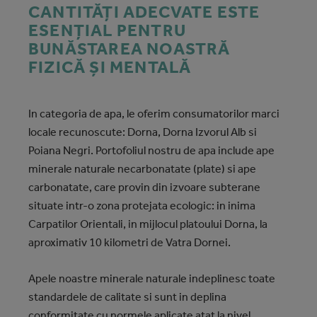
CANTITĂȚI ADECVATE ESTE
ESENȚIAL PENTRU
BUNĂSTAREA NOASTRĂ
FIZICĂ ȘI MENTALĂ
In categoria de apa, le oferim consumatorilor marci
locale recunoscute: Dorna, Dorna Izvorul Alb si
Poiana Negri. Portofoliul nostru de apa include ape
minerale naturale necarbonatate (plate) si ape
carbonatate, care provin din izvoare subterane
situate intr-o zona protejata ecologic: in inima
Carpatilor Orientali, in mijlocul platoului Dorna, la
aproximativ 10 kilometri de Vatra Dornei.
Apele noastre minerale naturale indeplinesc toate
standardele de calitate si sunt in deplina
conformitate cu normele aplicate atat la nivel