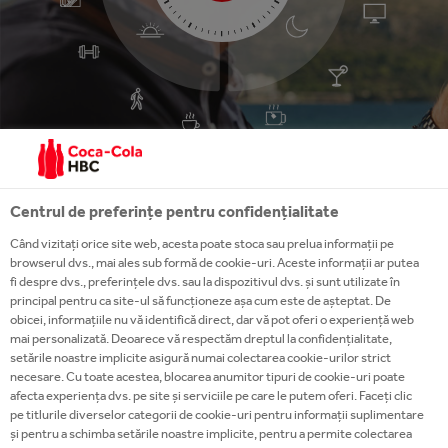
Centrul de preferințe pentru confidențialitate
Când vizitați orice site web, acesta poate stoca sau prelua informații pe
browserul dvs., mai ales sub formă de cookie-uri. Aceste informații ar putea
MORNING
EARLY EVENING
fi despre dvs., preferințele dvs. sau la dispozitivul dvs. și sunt utilizate în
principal pentru ca site-ul să funcționeze așa cum este de așteptat. De
obicei, informațiile nu vă identifică direct, dar vă pot oferi o experiență web
mai personalizată. Deoarece vă respectăm dreptul la confidențialitate,
setările noastre implicite asigură numai colectarea cookie-urilor strict
necesare. Cu toate acestea, blocarea anumitor tipuri de cookie-uri poate
afecta experiența dvs. pe site și serviciile pe care le putem oferi. Faceți clic
pe titlurile diverselor categorii de cookie-uri pentru informații suplimentare
și pentru a schimba setările noastre implicite, pentru a permite colectarea