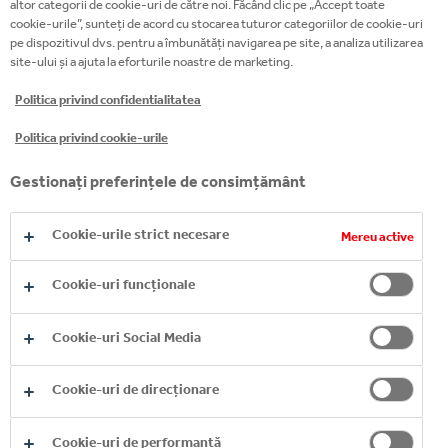
altor categorii de cookie-uri de către noi. Făcând clic pe „Accept toate
cookie-urile”, sunteți de acord cu stocarea tuturor categoriilor de cookie-uri
pe dispozitivul dvs. pentru a îmbunătăți navigarea pe site, a analiza utilizarea
site-ului și a ajuta la eforturile noastre de marketing.
Politica privind confidentialitatea
Politica privind cookie-urile
Gestionați preferințele de consimțământ
Cookie-urile strict necesare
Mereu active
Cookie-uri funcționale
PRODUSELE
Cookie-uri Social Media
NOASTRE A-Z
Cookie-uri de direcționare
EXPLORE MORE
Cookie-uri de performanță