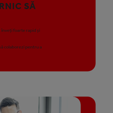
RNIC SĂ
 înveți foarte rapid și
 să colaborezi pentru a