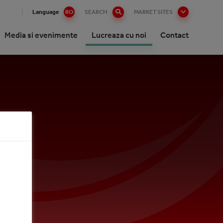
Language
RO
SEARCH
MARKET SITES
Media si evenimente
Lucreaza cu noi
Contact