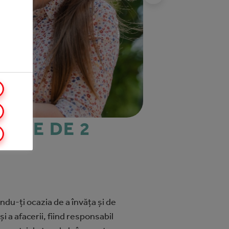
RISE DE 2
du-ţi ocazia de a învăța și de
 a afacerii, fiind responsabil