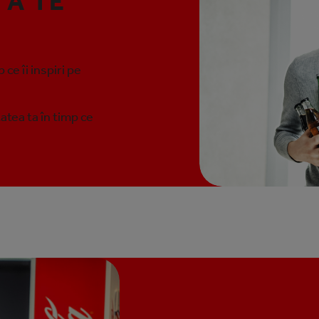
 A TE
 ce îi inspiri pe
atea ta în timp ce