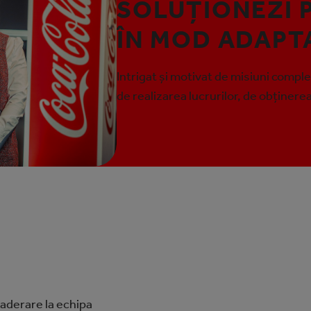
SOLUȚIONEZI 
ÎN MOD ADAPT
Intrigat și motivat de misiuni comple
de realizarea lucrurilor, de obținere
n aderare la echipa