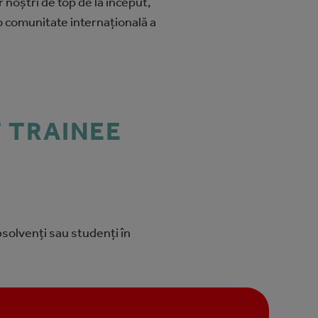
 noştri de top de la început,
 o comunitate internațională a
T TRAINEE
solvenți sau studenți în