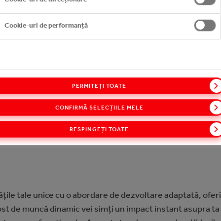
Cookie-uri de performanță
PERMITEȚI TOATE
CONFIRMĂ SELECȚIILE MELE
ERIMENTA ÎN PROGRAMUL 
RESPINGEȚI TOATE
ile tale unice cu o abordare de dezvoltare adaptată, oferin
st de muncă dinamic vei simți un impact instant asupra ta și