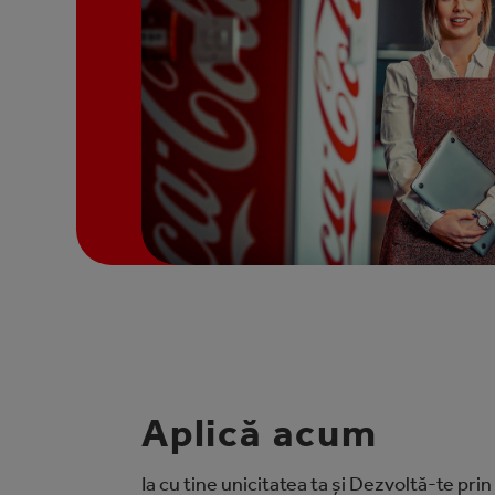
Aplică acum
Ia cu tine unicitatea ta și Dezvoltă-te pri