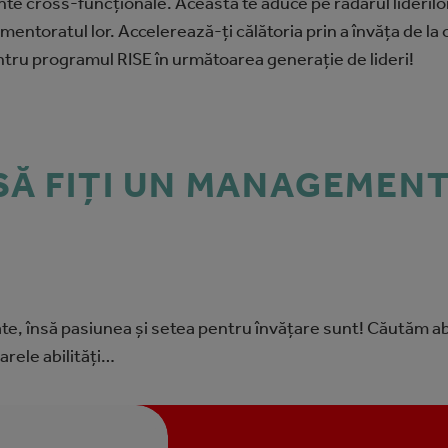
nte cross-funcționale. Aceasta te aduce pe radarul liderilor
 mentoratul lor. Accelerează-ţi călătoria prin a învăța de la
entru programul RISE în următoarea generație de lideri!
 SĂ FIȚI UN MANAGEMEN
te, însă pasiunea și setea pentru învățare sunt! Căutăm ab
arele abilități…