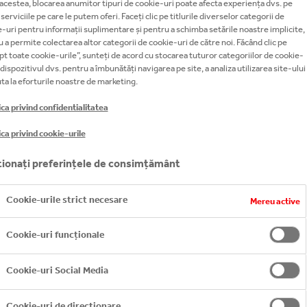
acestea, blocarea anumitor tipuri de cookie-uri poate afecta experiența dvs. pe
i serviciile pe care le putem oferi. Faceți clic pe titlurile diverselor categorii de
-uri pentru informații suplimentare și pentru a schimba setările noastre implicite,
 a permite colectarea altor categorii de cookie-uri de către noi. Făcând clic pe
t toate cookie-urile”, sunteți de acord cu stocarea tuturor categoriilor de cookie-
 dispozitivul dvs. pentru a îmbunătăți navigarea pe site, a analiza utilizarea site-ului
ent Trainee
juta la eforturile noastre de marketing.
ica privind confidentialitatea
ica privind cookie-urile
ionați preferințele de consimțământ
ul tău de
arieră
ea noastră
ire?
Cookie-urile strict necesare
Mereu active
Cookie-uri funcționale
Management Trainee
Management Trainee
Management Trainee
Management Trainee
solvenți talenați să-și
solvenți talenați să-și
solvenți talenați să-și
solvenți talenați să-și
Cookie-uri Social Media
i dezvăluie potențialul
i dezvăluie potențialul
i dezvăluie potențialul
i dezvăluie potențialul
nerație de lideri.
nerație de lideri.
nerație de lideri.
nerație de lideri.
Cookie-uri de direcționare