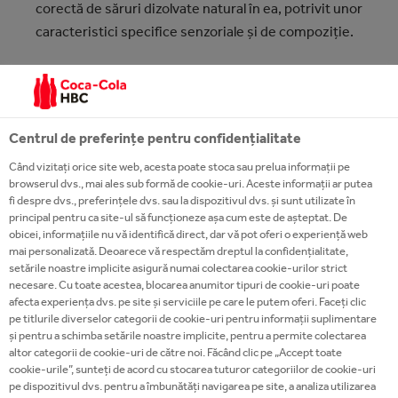
corectă de săruri dizolvate natural în ea, potrivit unor
caracteristici specifice senzoriale şi de compoziţie.
SIROPUL
Siropul este preparat în rezervoare speciale prin
Centrul de preferințe pentru confidențialitate
dizolvarea zahărului în apa tratată şi apoi prin
filtrarea acesteia pentru eliminarea oricăror
Când vizitați orice site web, acesta poate stoca sau prelua informații pe
browserul dvs., mai ales sub formă de cookie-uri. Aceste informații ar putea
impurităţi. Doar după parcurgerea acestei etape,
fi despre dvs., preferințele dvs. sau la dispozitivul dvs. și sunt utilizate în
acest "sirop simplu" va fi amestecat cu
principal pentru ca site-ul să funcționeze așa cum este de așteptat. De
obicei, informațiile nu vă identifică direct, dar vă pot oferi o experiență web
"concentratul" sau cu diferite "baze" utilizate pentru
mai personalizată. Deoarece vă respectăm dreptul la confidențialitate,
băuturi variate pentru a se transforma mai apoi în
setările noastre implicite asigură numai colectarea cookie-urilor strict
"sirop final".
necesare. Cu toate acestea, blocarea anumitor tipuri de cookie-uri poate
afecta experiența dvs. pe site și serviciile pe care le putem oferi. Faceți clic
pe titlurile diverselor categorii de cookie-uri pentru informații suplimentare
Procesul termic de pasteurizare rapidă garantează
și pentru a schimba setările noastre implicite, pentru a permite colectarea
faptul că caracteristicile senzoriale chiar şi a celor
altor categorii de cookie-uri de către noi. Făcând clic pe „Accept toate
cookie-urile”, sunteți de acord cu stocarea tuturor categoriilor de cookie-uri
mai sensibile produse nu se vor modifica până la
pe dispozitivul dvs. pentru a îmbunătăți navigarea pe site, a analiza utilizarea