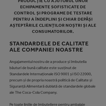
PRODUCŢIE CU AJUTORUL UNOR
ECHIPAMENTE SOFISTICATE DE
CONTROL ŞI PROGRAME DE TESTARE
PENTRU A ÎNDEPLINI ŞI CHIAR DEPĂŞI
AŞTEPTĂRILE CLIENŢILOR NOŞTRI ŞI ALE
CONSUMATORILOR.
STANDARDELE DE CALITATE
ALE COMPANIEI NOASTRE
Angajamentul nostru de a produce şi îmbutelia
băuturi de bună calitate este susţinut de
Standardele Internaţionale ISO 9001 şi ISO 22000,
precum şi de propria noastră politică de Calitate şi
Siguranţă Alimentară dublată de standardele globale
ale The Coca‑Cola Company.
Pe toate liniile de îmbuteliere pentru ambalaje