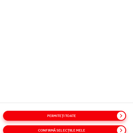
Copyright © 2026
Coca-Cola HBC.
All rights reserved.
TREABA NOASTRĂ
INFORMATII UTILE
CONECTEAZA-TE CU NOI
PERMITEȚI TOATE
Glosar
Harta site-ului
Politici
Politica privind confidentialitatea
Modulele Cookie
CONFIRMĂ SELECȚIILE MELE