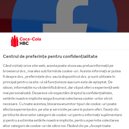
Centrul de preferințe pentru confidențialitate
Când vizitați orice site web, acesta poate stoca sau prelua informații pe
browserul dvs., mai ales sub formă de cookie-uri. Aceste informații ar putea
fi despre dvs., preferințele dvs. sau la dispozitivul dvs. și sunt utilizate în
principal pentru ca site-ul să funcționeze așa cum este de așteptat. De
obicei, informațiile nu vă identifică direct, dar vă pot oferi o experiență web
mai personalizată. Deoarece vă respectăm dreptul la confidențialitate,
setările noastre implicite asigură numai colectarea cookie-urilor strict
necesare. Cu toate acestea, blocarea anumitor tipuri de cookie-uri poate
afecta experiența dvs. pe site și serviciile pe care le putem oferi. Faceți clic
pe titlurile diverselor categorii de cookie-uri pentru informații suplimentare
și pentru a schimba setările noastre implicite, pentru a permite colectarea
altor categorii de cookie-uri de către noi. Făcând clic pe „Accept toate