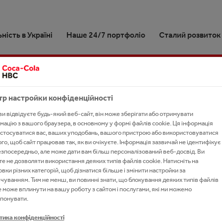
ність в Україні
Наше 24/7 портфоліо
Сталий розвиток
ко про Coca‑Cola HBC
 і процеси
ивай наше 24/7 портфоліо
ідхід до сталого розвитку
ни
саме ми?
ne, Armenia & Moldova
жа забезпечення збуту
ані напої
ст навколишнього
 вакансій
р настройки конфіденційності
ня, стратегія та мета
довища
ізація екскурсій на завод та
та спортивні напої
D-19
есіонали
ви відвідуєте будь-який веб-сайт, він може зберігати або отримувати
одія з The Coca‑Cola
й Кока-Кола
ток місцевих громад
мацію з вашого браузера, в основному у формі файлів cookie. Ця інформація
вельні представники
any
стосуватися вас, ваших уподобань, вашого пристрою або використовуватися
сова звітність
ого, щоб сайт працював так, як ви очікуєте. Інформація зазвичай не ідентифікує
дний чай
рама Management Trainee
ики
езпосередньо, але може дати вам більш персоналізований веб-досвід. Ви
Волонтери Кока-Кола отримали почесні відзнаки за роботу на урядовій «гарячій лінії»
е не дозволяти використання деяких типів файлів cookie. Натисніть на
етичні напої
ри
овки різних категорій, щоб дізнатися більше і змінити настройки за
чуванням. Тим не менш, ви повинні знати, що блокування деяких типів файлів
альні алкогольні напої
 люди
 КОКА-КОЛА ОТРИМАЛ
e може вплинути на вашу роботу з сайтом і послугами, які ми можемо
понувати.
ди A-Z
А РОБОТУ НА УРЯДОВІЙ
тика конфіденційності