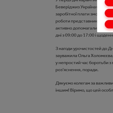
Беверіджиз Україна» запроп
заробітної плати змогли ста
роботи представники контак
активно допомагали й підтри
дні з 09:00 до 17:00 і щоде
З нагоди урочистостей до Дн
зауважила Ольга Холомєєва
у непростий час боротьби з 
роз’яснення, поради.
Дякуємо колегам за важливий
іншим! Віримо, що цей особл