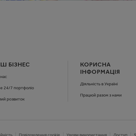
Ш БІЗНЕС
КОРИСНА
ІНФОРМАЦІЯ
 нас
Діяльність в Україні
е 24/7 портфоліо
Працюй разом з нами
лий розвиток
йність
Повідомлення cookie
Умови використання
Доступ
S