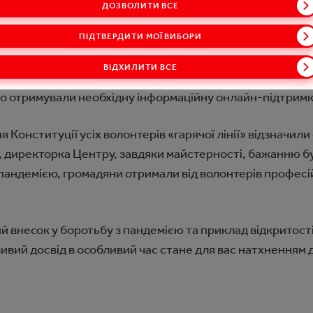
ДОЗВОЛИТИ ВСЕ
онувала свою допомогу. Працівники компанії у робочий
ти волонтерами урядової «гарячої лінії» і консультуват
ПІДТВЕРДИТИ МОЇ ВИБОРИ
тного центру провели тижневий навчальний інтенсив для
ВІДХИЛИТИ ВСЕ
мували їх. Волонтери компанії працювали дистанційно з
нно отримували необхідну інформаційну онлайн-підтримк
я Конституції усіх волонтерів «гарячої лінії» відзначил
, директорка Центру, завдяки майстерності, бажанню б
пандемією, громадяни отримали від волонтерів професій
 внесок у боротьбу з пандемією та приклад відкритості
ивий досвід в особливий час стане для вас натхненням 