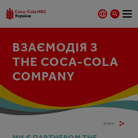
ВЗАЄМОДІЯ З
THE COCA‑COLA
COMPANY
Share
МИ Є ПАРТНЕРОМ THE