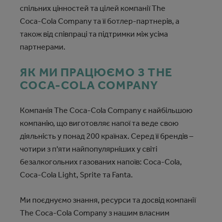
спільних цінностей та цілей компанії The
Coca‑Cola Company та її ботлер-партнерів, а
також від співпраці та підтримки між усіма
партнерами.
ЯК МИ ПРАЦЮЄМО З THE
COCA‑COLA COMPANY
Компанія The Coca‑Cola Company є найбільшою
компанію, що виготовляє напої та веде свою
діяльність у понад 200 країнах. Серед її брендів –
чотири з п'яти найпопулярніших у світі
безалкогольних газованих напоїв: Coca‑Cola,
Coca‑Cola Light, Sprite та Fanta.
Ми поєднуємо знання, ресурси та досвід компанії
The Coca‑Cola Company з нашим власним