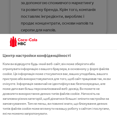
за допомогою споживчого маркетингу
та розвитку бренда. Крім того, компанія
поставляє інгредієнти, виробляє і
продає концентрати, основи напоїв та
сиропи для напоїв.
Центр настройки конфіденційності
Коли ви відвідуєте будь-який веб-сайт, він може зберігати або
отримувати інформацію з вашого браузера, в основному у формі файлів
cookie. Ця інформація може стосуватися вас, ваших уподобань, вашого
пристрою або використовуватися для того, щоб сайт працював так, як ви
очікуєте. Інформація зазвичай не ідентифікує вас безпосередньо, але
може дати вам більш персоналізований веб-досвід. Ви можете не
дозволяти використання деяких типів файлів cookie. Натисніть на
заголовки різних категорій, щоб дізнатися більше і змінити настройки за
замовчуванням. Тим не менш, ви повинні знати, що блокування деяких
типів файлів cookie може вплинути на вашу роботу з сайтом і послугами,
які ми можемо запропонувати.