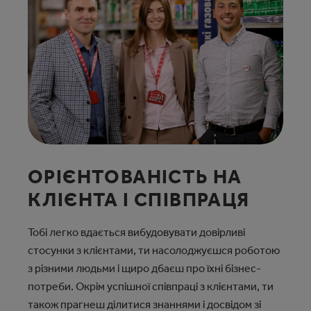
ОРІЄНТОВАНІСТЬ НА
КЛІЄНТА І СПІВПРАЦЯ
Тобі легко вдається вибудовувати довірливі
стосунки з клієнтами, ти насолоджуєшся роботою
з різними людьми і щиро дбаєш про їхні бізнес-
потреби. Окрім успішної співпраці з клієнтами, ти
також прагнеш ділитися знаннями і досвідом зі