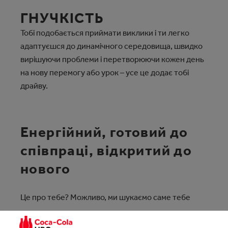
ГНУЧКІСТЬ
Тобі подобається приймати виклики і ти легко
адаптуєшся до динамічного середовища, швидко
вирішуючи проблеми і перетворюючи кожен день
на нову перемогу або урок – усе це додає тобі
драйву.
Енергійний, готовий до
співпраці, відкритий до
нового
Це про тебе? Можливо, ми шукаємо саме тебе
ПОДАТИ ЗАЯВКУ