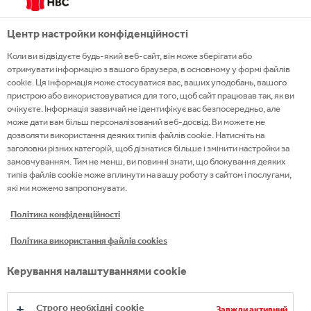
Центр настройки конфіденційності
Коли ви відвідуєте будь-який веб-сайт, він може зберігати або
отримувати інформацію з вашого браузера, в основному у формі файлів
cookie. Ця інформація може стосуватися вас, ваших уподобань, вашого
пристрою або використовуватися для того, щоб сайт працював так, як ви
очікуєте. Інформація зазвичай не ідентифікує вас безпосередньо, але
може дати вам більш персоналізований веб-досвід. Ви можете не
дозволяти використання деяких типів файлів cookie. Натисніть на
заголовки різних категорій, щоб дізнатися більше і змінити настройки за
замовчуванням. Тим не менш, ви повинні знати, що блокування деяких
типів файлів cookie може вплинути на вашу роботу з сайтом і послугами,
які ми можемо запропонувати.
Політика конфіденційності
Політика використання файлів cookies
Керування налаштуваннями cookie
Зростай щодня,
Зростай щодня,
Зростай щодня,
Строго необхідні cookie
Завжди активний