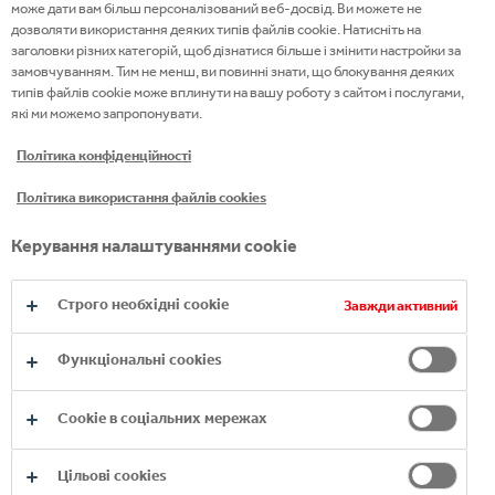
може дати вам більш персоналізований веб-досвід. Ви можете не
дозволяти використання деяких типів файлів cookie. Натисніть на
заголовки різних категорій, щоб дізнатися більше і змінити настройки за
замовчуванням. Тим не менш, ви повинні знати, що блокування деяких
типів файлів cookie може вплинути на вашу роботу з сайтом і послугами,
які ми можемо запропонувати.
Політика конфіденційності
Політика використання файлів cookies
Керування налаштуваннями cookie
Строго необхідні cookie
Завжди активний
Функціональні cookies
Сookie в соціальних мережах
Цільові сookies