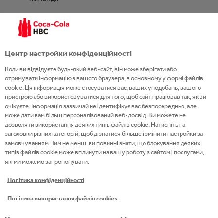
ПОДАТИ ЗАЯВКУ
Центр настройки конфіденційності
Коли ви відвідуєте будь-який веб-сайт, він може зберігати або
отримувати інформацію з вашого браузера, в основному у формі файлів
cookie. Ця інформація може стосуватися вас, ваших уподобань, вашого
пристрою або використовуватися для того, щоб сайт працював так, як ви
очікуєте. Інформація зазвичай не ідентифікує вас безпосередньо, але
може дати вам більш персоналізований веб-досвід. Ви можете не
дозволяти використання деяких типів файлів cookie. Натисніть на
заголовки різних категорій, щоб дізнатися більше і змінити настройки за
замовчуванням. Тим не менш, ви повинні знати, що блокування деяких
типів файлів cookie може вплинути на вашу роботу з сайтом і послугами,
які ми можемо запропонувати.
Політика конфіденційності
Політика використання файлів cookies