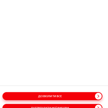
Copyright © 2026
Coca-Cola HBC.
All rights reserved.
НАШ БІЗНЕС
КОРИСНА ІНФОРМАЦІЯ
ЗВ'ЯЖІТЬСЯ З НАМИ
ДОЗВОЛИТИ ВСЕ
Словник
Мапа сайту
Політики
Конфіденційність