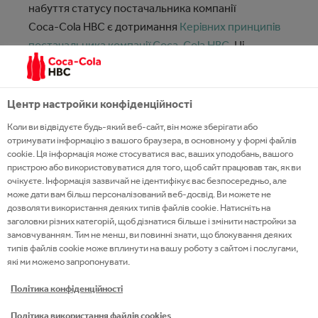
набуття статусу постачальника компанії
Coca‑Cola HBC є дотримання
Керівних принципів
постачальника компанії Coca‑Cola HBC
. Ці
Принципи чітко пояснюють наші очікування до
постачальників.
Центр настройки конфіденційності
Коли ви відвідуєте будь-який веб-сайт, він може зберігати або
отримувати інформацію з вашого браузера, в основному у формі файлів
ARIBA: ІНСТРУКЦІЯ З УЧАСТІ У КОНКУРСАХ
cookie. Ця інформація може стосуватися вас, ваших уподобань, вашого
пристрою або використовуватися для того, щоб сайт працював так, як ви
очікуєте. Інформація зазвичай не ідентифікує вас безпосередньо, але
ARIBA: ІНСТРУКЦІЯ З РЕЄСТРАЦІЇ КОНТРАГЕНТА
може дати вам більш персоналізований веб-досвід. Ви можете не
дозволяти використання деяких типів файлів cookie. Натисніть на
заголовки різних категорій, щоб дізнатися більше і змінити настройки за
замовчуванням. Тим не менш, ви повинні знати, що блокування деяких
типів файлів cookie може вплинути на вашу роботу з сайтом і послугами,
які ми можемо запропонувати.
ДІЗНАЙТЕСЯ БІЛЬШЕ
Політика конфіденційності
Політика використання файлів cookies